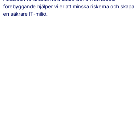
förebyggande hjälper vi er att minska riskerna och skapa
en säkrare IT-miljö.
Snabb hjälp när det behövs
När problem uppstår ska hjälpen finnas nära till hands. Ni
får tillgång till vår support och ett team som känner till er
miljö och era behov.
Bättre kontroll över kostnaderna
Med en tydlig tjänst och fasta månadsavgifter blir det
enklare att planera och budgetera företagets IT.
IT som fungerar idag och
utvecklas imorgon
Vi hjälper företag att skapa en stabil och säker IT-
plattform baserad på Microsoft 365.