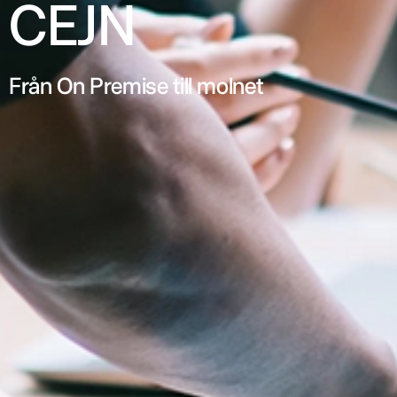
CEJN
Från On Premise till molnet